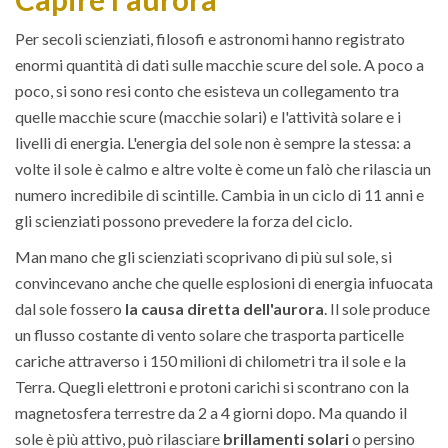
Per secoli scienziati, filosofi e astronomi hanno registrato
enormi quantità di dati sulle macchie scure del sole. A poco a
poco, si sono resi conto che esisteva un collegamento tra
quelle macchie scure (macchie solari) e l'attività solare e i
livelli di energia. L'energia del sole non è sempre la stessa: a
volte il sole è calmo e altre volte è come un falò che rilascia un
numero incredibile di scintille. Cambia in un ciclo di 11 anni e
gli scienziati possono prevedere la forza del ciclo.
Man mano che gli scienziati scoprivano di più sul sole, si
convincevano anche che quelle esplosioni di energia infuocata
dal sole fossero
la causa diretta dell'aurora
. Il sole produce
un flusso costante di vento solare che trasporta particelle
cariche attraverso i 150 milioni di chilometri tra il sole e la
Terra. Quegli elettroni e protoni carichi si scontrano con la
magnetosfera terrestre da 2 a 4 giorni dopo. Ma quando il
sole è più attivo, può rilasciare
brillamenti solari
o persino