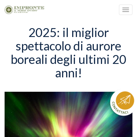
Toggl
navig
2025: il miglior
Salta
al
contenuto
spettacolo di aurore
principale
boreali degli ultimi 20
anni!