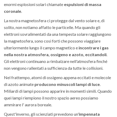
enormi esplosioni solari chiamate
espulsioni di massa
coronale
.
La nostra magnetosfera ci protegge dal vento solare e, di
solito, non notiamo affatto le particelle. Ma quando gli
elettroni sovralimentati da una tempesta solare raggiungono
la magnetosfera, sono così forti che possono viaggiare
ulteriormente lungo il campo magnetico e
incontrare i gas
nella nostra atmosfera, ossigeno e azoto, eccitandoli
.
Gli elettroni continuano a rimbalzare nell'atmosfera finché
non vengono rallentati a sufficienza da tutte le collisioni.
Nel frattempo, atomi di ossigeno appena eccitati e molecole
di azoto animate
producono minuscoli lampi di luce
.
Miliardi di lampi possono apparire in momenti simili. Quando
quei lampi riempiono il nostro spazio aereo possiamo
ammirare l' aurora boreale.
Quest'inverno, gli scienziati prevedono un'
impennata