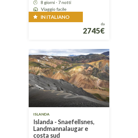
8 giorni - 7 notti
Viaggio facile
IN ITALIANO
da
2745€
ISLANDA
Islanda - Snaefellsnes,
Landmannalaugar e
costa sud