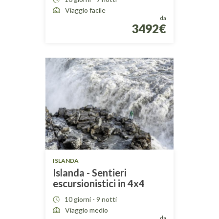
Viaggio facile
da
3492€
ISLANDA
Islanda - Sentieri
escursionistici in 4x4
10 giorni - 9 notti
Viaggio medio
da