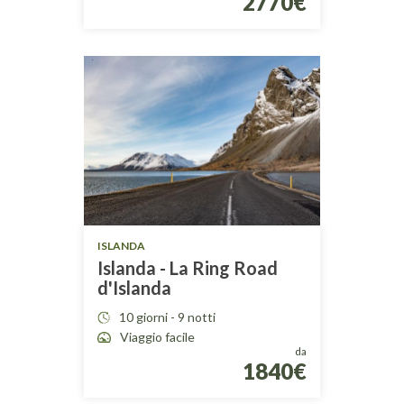
2770€
ISLANDA
Islanda - La Ring Road
d'Islanda
10 giorni - 9 notti
Viaggio facile
da
1840€