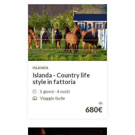
ISLANDA
Islanda - Country life
style in fattoria
5 giorni - 4 notti
Viaggio facile
da
680€