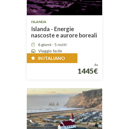
ISLANDA
Islanda - Energie
nascoste e aurore boreali
6 giorni - 5 notti
Viaggio facile
IN ITALIANO
da
1445€