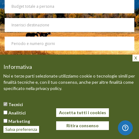
Budget
totale
a
persona
Destinazione
Periodo
e
numero
giorni
Message
Informativa
Noi e terze parti selezionate utilizziamo cookie o tecnologie simili per
finalità tecniche e, con il tuo consenso, anche per altre finalità come
specificato nella
privacy policy
.
Tecnici
Ho letto e accetto le condizioni della
Privacy Policy
Accetta tutti i cookies
Analitici
Marketing
Ritira consenso
INVIA
Salva preferenza