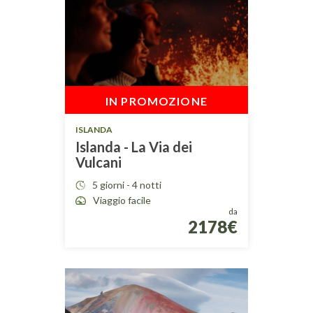
IN PROMOZIONE
ISLANDA
Islanda - La Via dei
Vulcani
5 giorni - 4 notti
Viaggio facile
da
2178€