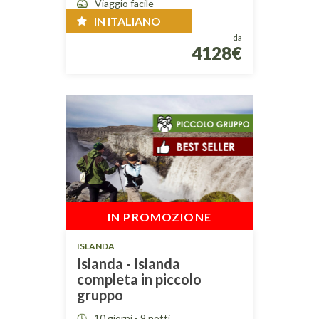
Viaggio facile
IN ITALIANO
da
4128€
IN PROMOZIONE
ISLANDA
Islanda - Islanda
completa in piccolo
gruppo
10 giorni - 9 notti