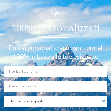
100% Personalizzati
Potrai personalizzare ogni tour al
100% in base alle tue esigenze
Your
Name
Your
Email
Partecipanti