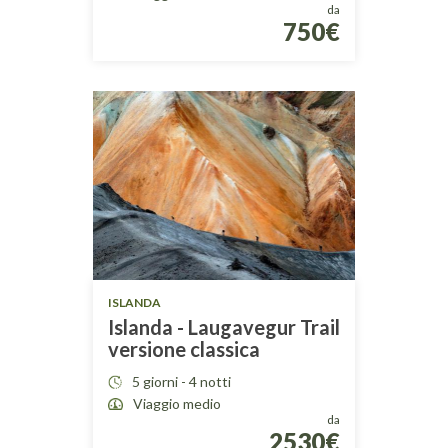
da
750€
ISLANDA
Islanda - Laugavegur Trail
versione classica
5 giorni - 4 notti
Viaggio medio
da
2530€