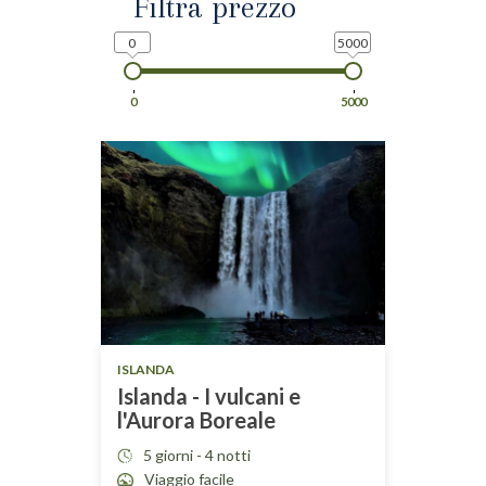
Filtra prezzo
0
5000
0
5000
ISLANDA
Islanda - I vulcani e
l'Aurora Boreale
5 giorni - 4 notti
Viaggio facile