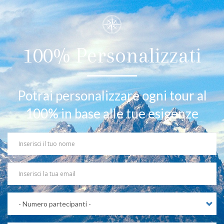
100% Personalizzati
Potrai personalizzare ogni tour al
100% in base alle tue esigenze
Your
Name
Your
Email
Partecipanti