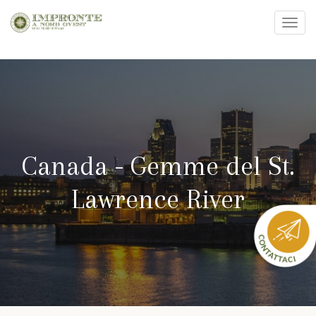
Toggl
navig
Salta
al
contenuto
principale
Canada - Gemme del St.
Lawrence River