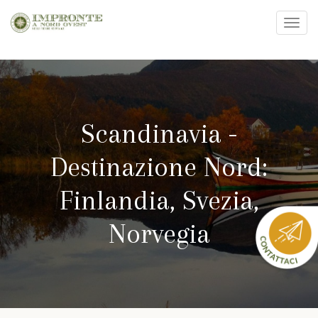
Toggl
navig
Salta
al
contenuto
principale
Scandinavia -
Destinazione Nord:
Finlandia, Svezia,
Norvegia