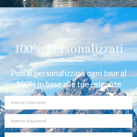
100% Personalizzati
Potrai personalizzare ogni tour al
100% in base alle tue esigenze
Your
Name
Your
Email
Partecipanti