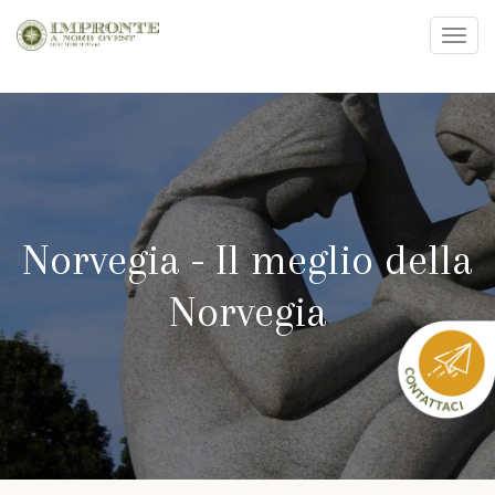
Toggl
navig
Salta
al
contenuto
principale
Norvegia - Il meglio della
Norvegia