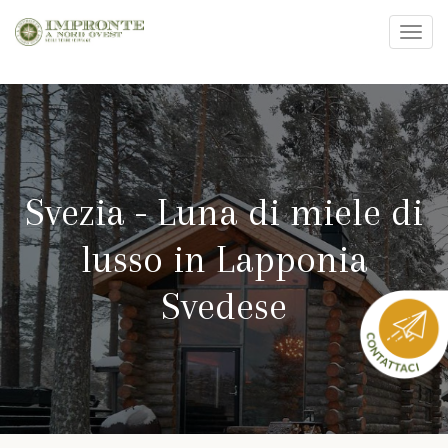
Toggl
navig
Salta
al
contenuto
principale
Svezia - Luna di miele di
lusso in Lapponia
Svedese