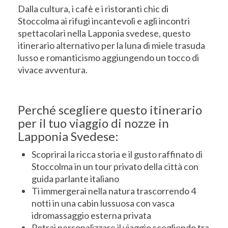
Dalla cultura, i cafè e i ristoranti chic di
Stoccolma ai rifugi incantevoli e agli incontri
spettacolari nella Lapponia svedese, questo
itinerario alternativo per la luna di miele trasuda
lusso e romanticismo aggiungendo un tocco di
vivace avventura.
Perché scegliere questo itinerario
per il tuo viaggio di nozze in
Lapponia Svedese:
Scoprirai la ricca storia e il gusto raffinato di
Stoccolma in un tour privato della città con
guida parlante italiano
Ti immergerai nella natura trascorrendo 4
notti in una cabin lussuosa con vasca
idromassaggio esterna privata
Potrai personalizzare il viaggio scegliendo tra