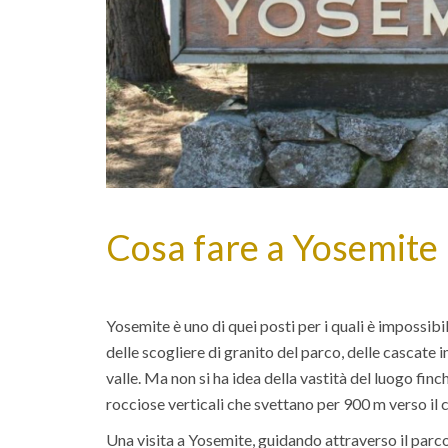
Cosa fare a Yosemite
Yosemite è uno di quei posti per i quali è impossib
delle scogliere di granito del parco, delle cascate 
valle. Ma non si ha idea della vastità del luogo fin
rocciose verticali che svettano per 900 m verso il c
Una visita a Yosemite, guidando attraverso il parco 