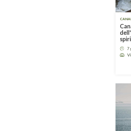
CANA
Cana
dell
spir
7 
V