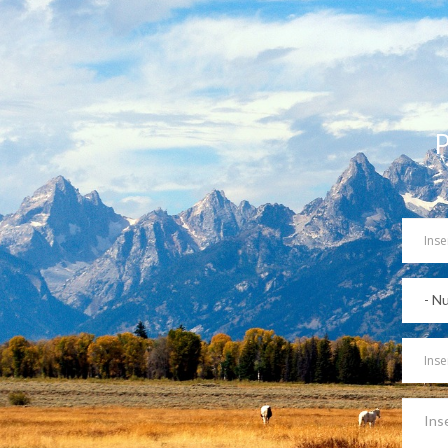
P
Your
Name
Partec
Destin
Messa