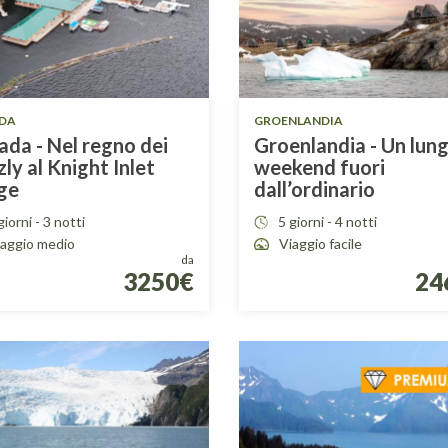
DA
GROENLANDIA
da - Nel regno dei
Groenlandia - Un lun
zly al Knight Inlet
weekend fuori
ge
dall’ordinario
giorni - 3 notti
5 giorni - 4 notti
iaggio medio
Viaggio facile
da
3250€
24