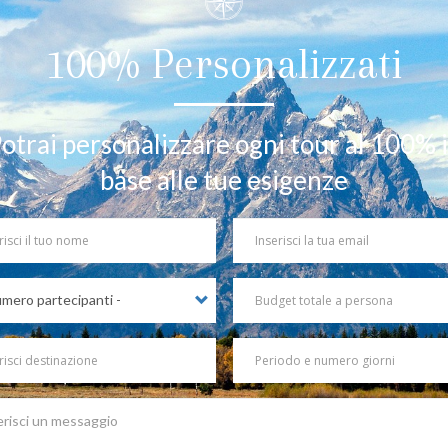
100% Personalizzati
otrai personalizzare ogni tour al 100% 
base alle tue esigenze
Your
Email
ipanti
Budget
totale
a
azione
persona
Periodo
e
numero
ge
giorni