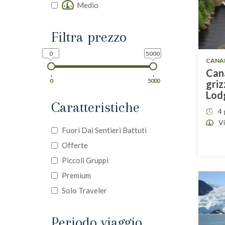
Medio
Filtra prezzo
0
5000
CANA
Cana
0
5000
griz
Lod
Caratteristiche
4 
V
Fuori Dai Sentieri Battuti
Offerte
Piccoli Gruppi
Premium
Solo Traveler
Periodo viaggio