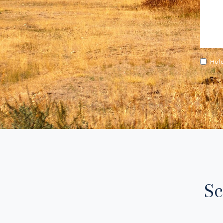
Ho le
Sc