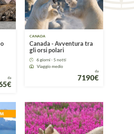
CANADA
go
Canada - Avventura tra
gli orsi polari
6 giorni - 5 notti
Viaggio medio
da
7190€
da
65€