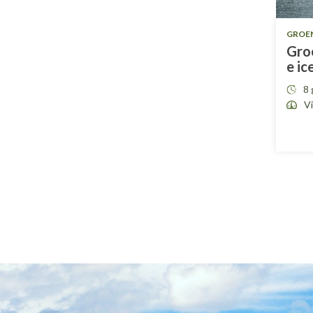
GROE
Groe
e ic
8 
V