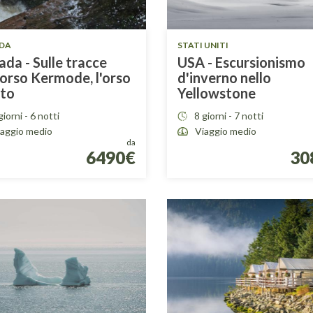
DA
STATI UNITI
da - Sulle tracce
USA - Escursionismo
'orso Kermode, l'orso
d'inverno nello
ito
Yellowstone
giorni - 6 notti
8 giorni - 7 notti
iaggio medio
Viaggio medio
da
6490€
30