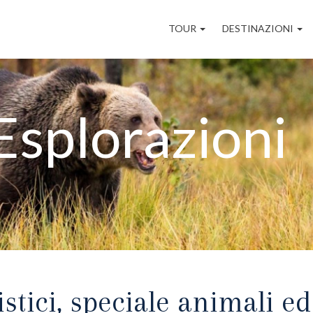
Navigazione
TOUR
DESTINAZIONI
principale
Esplorazioni
stici, speciale animali e