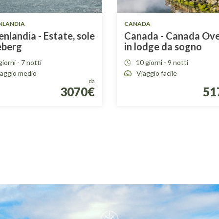
NLANDIA
CANADA
nlandia - Estate, sole
Canada - Canada Ov
eberg
in lodge da sogno
giorni - 7 notti
10 giorni - 9 notti
iaggio medio
Viaggio facile
da
3070€
51