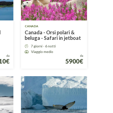
CANADA
l
Canada - Orsi polari &
beluga - Safari in jetboat
7 giorni - 6 notti
Viaggio medio
da
da
10€
5900€