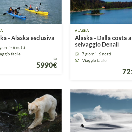
KA
ALASKA
ka - Alaska esclusiva
Alaska - Dalla costa a
selvaggio Denali
giorni - 6 notti
aggio facile
7 giorni - 6 notti
da
Viaggio facile
5990€
72