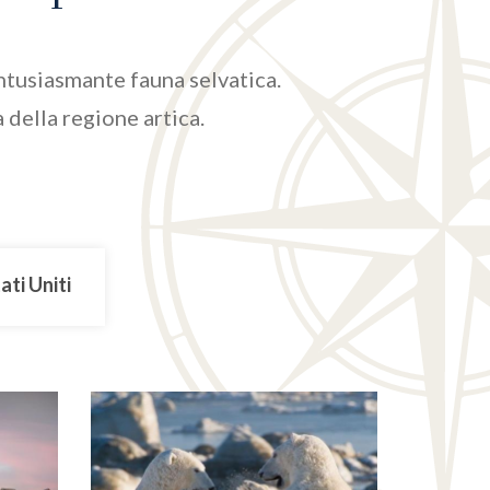
entusiasmante fauna selvatica.
 della regione artica.
ati Uniti