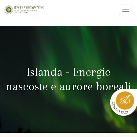
Toggl
navig
Salta
al
contenuto
principale
Islanda - Energie
nascoste e aurore boreali