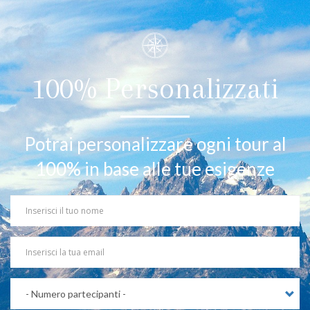
100% Personalizzati
Potrai personalizzare ogni tour al
100% in base alle tue esigenze
Your
Name
Your
Email
Partecipanti