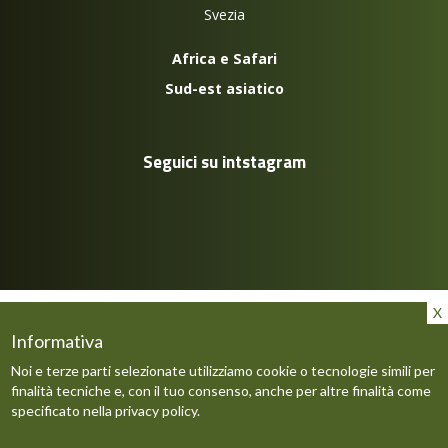
Svezia
Africa e Safari
Sud-est asiatico
Seguici su intstagram
2023 Impronte a Nord Ovest by Born Free di Sebastiani Carlo &
C. s.a.s. | P.Iva: 01374260451 | Polizza insolvenza Tua
Informativa
Assicurazioni 40321512001772 | Polizza RC UnipoSai
Noi e terze parti selezionate utilizziamo cookie o tecnologie simili per
1/72444/319/170822888
finalità tecniche e, con il tuo consenso, anche per altre finalità come
specificato nella
privacy policy
.
Gli aiuti di Stato e gli aiuti de minimis ricevuti sono contenuti nel
Registro nazionale degli aiuti di Stato di cui all’art. 52 della L.