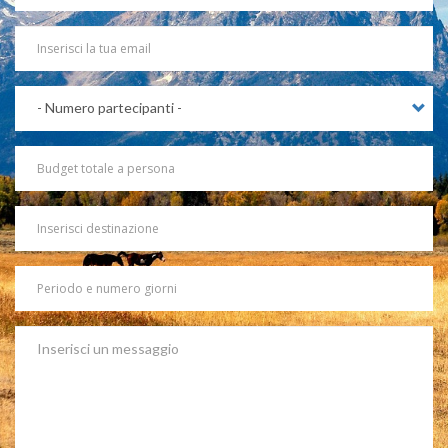
Your
Email
Partecipanti
Budget
totale
a
persona
Destinazione
Periodo
e
numero
giorni
Message