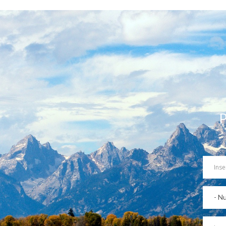
P
Your
Name
Partec
Destin