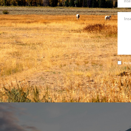
Messa
Ho le