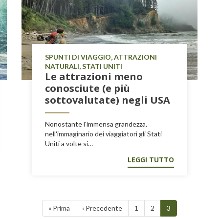
SPUNTI DI VIAGGIO, ATTRAZIONI
NATURALI, STATI UNITI
Le attrazioni meno
conosciute (e più
sottovalutate) negli USA
Nonostante l'immensa grandezza,
nell'immaginario dei viaggiatori gli Stati
Uniti a volte si…
LEGGI TUTTO
Prima
« Prima
Pagina
‹ Precedente
Page
1
Page
2
Pagina
3
pagina
precedente
attuale